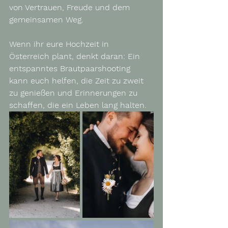
von Vertrauen, Freude und dem 
gemeinsamen Weg.
Wenn ihr eure Hochzeit in 
Österreich plant, denkt daran: Ein 
entspanntes Brautpaarshooting 
kann euch helfen, die Zeit zu zweit 
zu genießen und Erinnerungen zu 
schaffen, die ein Leben lang halten.